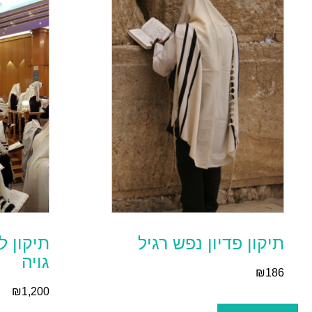
תיקון פדיון נפש רגיל
תיקון ל
גויה
₪
186
₪
1,200