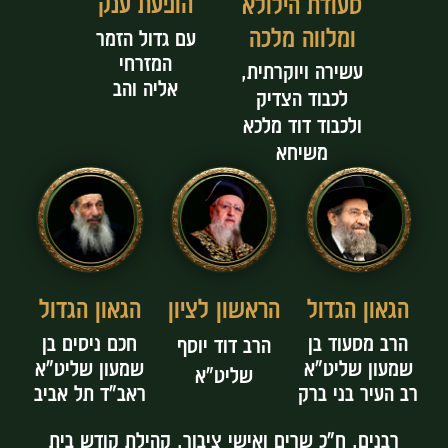
הופעת ענק
סעודת הילולא
ומלווה מלכה
עם גדול הזמר
המזרחי
עשירה ויוקרתית,
אליה והב
לכבוד הצדיק
ולכבוד דוד מלכא
משיחא
הגאון הגדול
הגאון הגדול
הראשון לציון
הרב מסעוד בן
חכם ניסים בן
הרב דוד יוסף
שמעון שליט"א
שמעון שליט"א
שליט"א
רב העיר בני ברק
ראב"ד תל אביב
רבנים, ח"כ שרים ואישי ציבור, קהילת קודש בית