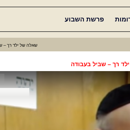
ומות
פרשת השבוע
שאלה של ילד רך – ש
ילד
רך
–
שביל
בעבודה