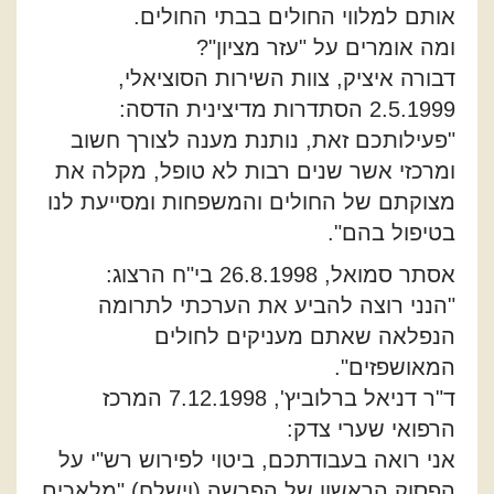
אותם למלווי החולים בבתי החולים.
ומה אומרים על "עזר מציון"?
דבורה איציק, צוות השירות הסוציאלי,
2.5.1999 הסתדרות מדיצינית הדסה:
"פעילותכם זאת, נותנת מענה לצורך חשוב
ומרכזי אשר שנים רבות לא טופל, מקלה את
מצוקתם של החולים והמשפחות ומסייעת לנו
בטיפול בהם".
אסתר סמואל, 26.8.1998 בי"ח הרצוג:
"הנני רוצה להביע את הערכתי לתרומה
הנפלאה שאתם מעניקים לחולים
המאושפזים".
ד"ר דניאל ברלוביץ', 7.12.1998 המרכז
הרפואי שערי צדק:
אני רואה בעבודתכם, ביטוי לפירוש רש"י על
הפסוק הראשון של הפרשה (וישלח) "מלאכים